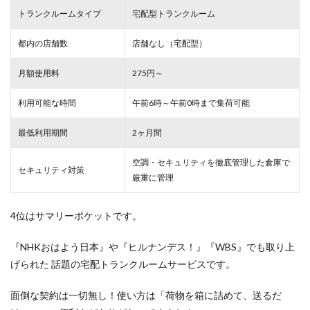
トランクルームタイプ
宅配型トランクルーム
都内の店舗数
店舗なし（宅配型）
月額使用料
275円～
利用可能な時間
午前6時～午前0時まで集荷可能
最低利用期間
2ヶ月間
空調・セキュリティを徹底管理した倉庫で
セキュリティ対策
厳重
に管理
4位はサマリーポケットです。
『NHKおはよう日本』や『ヒルナンデス！』『WBS』でも取り上
げられた 話題の宅配トランクルームサービスです。
面倒な契約は一切無し！使い方は「荷物を箱に詰めて、送るだ