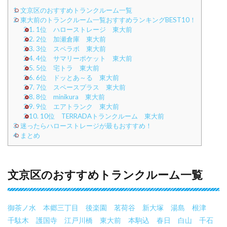
1.
文京区のおすすめトランクルーム一覧
2.
東大前のトランクルーム一覧おすすめランキングBEST10！
2.1.
1位 ハローストレージ 東大前
2.2.
2位 加瀬倉庫 東大前
2.3.
3位 スペラボ 東大前
2.4.
4位 サマリーポケット 東大前
2.5.
5位 宅トラ 東大前
2.6.
6位 ドッとあ～る 東大前
2.7.
7位 スペースプラス 東大前
2.8.
8位 minikura 東大前
2.9.
9位 エアトランク 東大前
2.10.
10位 TERRADAトランクルーム 東大前
3.
迷ったらハローストレージが最もおすすめ！
4.
まとめ
文京区のおすすめトランクルーム一覧
御茶ノ水
本郷三丁目
後楽園
茗荷谷
新大塚
湯島
根津
千駄木
護国寺
江戸川橋
東大前
本駒込
春日
白山
千石