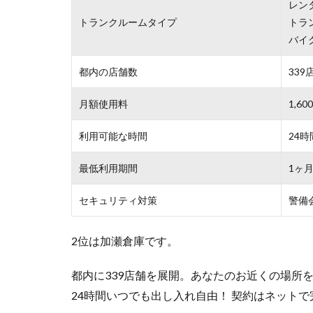
レン
トランクルームタイプ
トラ
バイ
都内の店舗数
339
月額使用料
1,6
利用可能な時間
24時
最低利用期間
1ヶ
セキュリティ対策
警備
2位は加瀬倉庫です。
都内に339店舗を展開。あなたのお近くの場所
24時間いつでも出し入れ自由！ 契約はネット