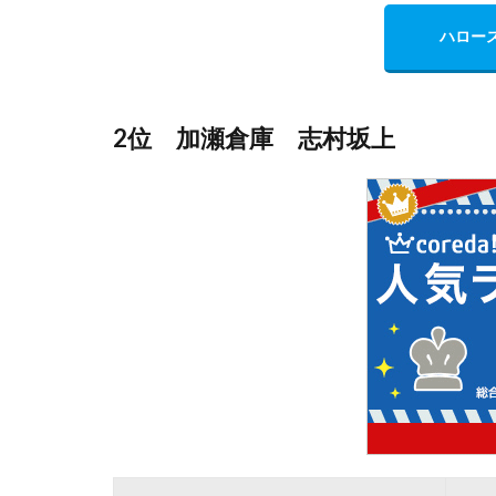
ハロー
2位 加瀬倉庫 志村坂上