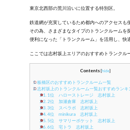
東京北西部の荒川沿いに位置する特別区。
鉄道網が充実しているため都内へのアクセスも
その為、さまざまなタイプのトランクルームを
便利になった「トランクルーム」を活用し、快
ここでは志村坂上エリアのおすすめトランクル
Contents
[
hide
]
1.
板橋区のおすすめトランクルーム一覧
2.
志村坂上のトランクルーム一覧おすすめランキング
2.1.
1位 ハローストレージ 志村坂上
2.2.
2位 加瀬倉庫 志村坂上
2.3.
3位 スペラボ 志村坂上
2.4.
4位 minikura 志村坂上
2.5.
5位 サマリーポケット 志村坂上
2.6.
6位 宅トラ 志村坂上