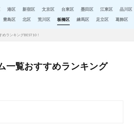
区
港区
新宿区
文京区
台東区
墨田区
江東区
品川区
豊島区
北区
荒川区
板橋区
練馬区
足立区
葛飾区
めランキングBEST10！
ム一覧おすすめランキング