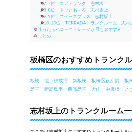
2.7.
7位 エアトランク 志村坂上
2.8.
8位 ドッとあ～る 志村坂上
2.9.
9位 スペースプラス 志村坂上
2.10.
10位 TERRADAトランクルーム 志村
3.
迷ったらハローストレージが最もおすすめ！
4.
まとめ
板橋区のおすすめトランク
板橋
地下鉄成増
新板橋
板橋区役所前
板
島平
新高島平
西高島平
大山
中板橋
と
志村坂上のトランクルーム一覧
ここでは志村坂上のおすすめトランクルームを