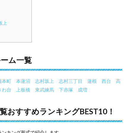
坂上
ルーム一覧
橋本町
本蓮沼
志村坂上
志村三丁目
蓮根
西台
高
きわ台
上板橋
東武練馬
下赤塚
成増
おすすめランキングBEST10！
ランキング形式で紹介します。