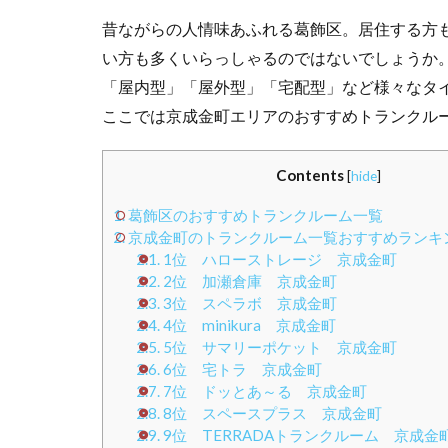
昔ながらの人情味あふれる葛飾区。居住する方
い方も多くいらっしゃるのではないでしょうか
「屋内型」「屋外型」「宅配型」など様々なタ
ここでは京成金町エリアのおすすめトランクル
Contents
[
hide
]
1.
葛飾区のおすすめトランクルーム一覧
2.
京成金町のトランクルーム一覧おすすめランキング
2.1.
1位 ハローストレージ 京成金町
2.2.
2位 加瀬倉庫 京成金町
2.3.
3位 スペラボ 京成金町
2.4.
4位 minikura 京成金町
2.5.
5位 サマリーポケット 京成金町
2.6.
6位 宅トラ 京成金町
2.7.
7位 ドッとあ～る 京成金町
2.8.
8位 スペースプラス 京成金町
2.9.
9位 TERRADAトランクルーム 京成金