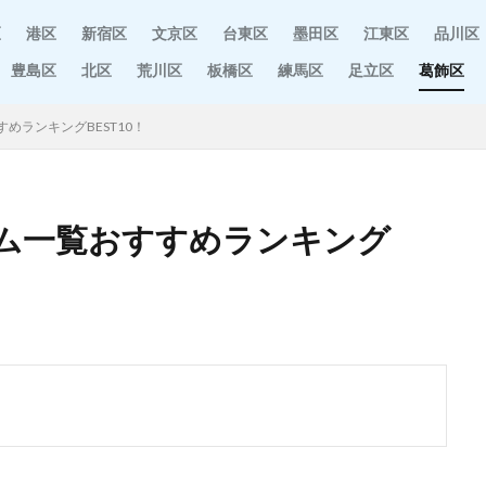
区
港区
新宿区
文京区
台東区
墨田区
江東区
品川区
豊島区
北区
荒川区
板橋区
練馬区
足立区
葛飾区
めランキングBEST10！
ム一覧おすすめランキング