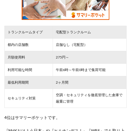
トランクルームタイプ
宅配型トランクルーム
都内の店舗数
店舗なし（宅配型）
月額使用料
275円～
利用可能な時間
午前6時～午前0時まで集荷可能
最低利用期間
2ヶ月間
空調・セキュリティを徹底管理した倉庫で
セキュリティ対策
厳重
に管理
4位はサマリーポケットです。
『NHKおはよう日本』や『ヒルナンデス！』『WBS』でも取り上