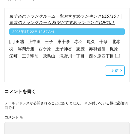
東十条のトランクルーム一覧おすすめランキングBEST10！│
東京のトランクルーム 格安おすすめランキングTOP10！
2023年5月22日 12:37 AM
[…] 田端 上中里 王子 東十条 赤羽 尾久 十条 北赤
羽 浮間舟渡 西ケ原 王子神谷 志茂 赤羽岩淵 梶原
栄町 王子駅前 飛鳥山 滝野川一丁目 西ヶ原四丁目 […]
返信
コメントを書く
メールアドレスが公開されることはありません。
※
が付いている欄は必須項
目です
コメント
※