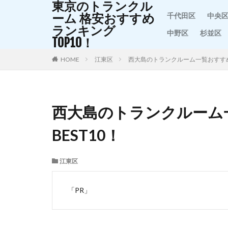
東京のトランクル
ーム 格安おすすめ
千代田区
中央
ランキング
中野区
杉並区
TOP10！
HOME
江東区
西大島のトランクルーム一覧おすすめ
西大島のトランクルーム
BEST10！
江東区
「PR」