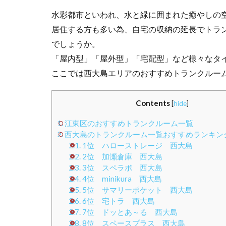
水彩都市といわれ、水と緑に囲まれた癒やしの
居住する方も多い為、自宅の収納の延長でトラ
でしょうか。
「屋内型」「屋外型」「宅配型」など様々なタ
ここでは西大島エリアのおすすめトランクルー
Contents
[
hide
]
1.
江東区のおすすめトランクルーム一覧
2.
西大島のトランクルーム一覧おすすめランキングB
2.1.
1位 ハローストレージ 西大島
2.2.
2位 加瀬倉庫 西大島
2.3.
3位 スペラボ 西大島
2.4.
4位 minikura 西大島
2.5.
5位 サマリーポケット 西大島
2.6.
6位 宅トラ 西大島
2.7.
7位 ドッとあ～る 西大島
2.8.
8位 スペースプラス 西大島