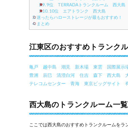
2.9.
9位 TERRADAトランクルーム 西大島
2.10.
10位 エアトランク 西大島
3.
迷ったらハローストレージが最もおすすめ！
4.
まとめ
江東区のおすすめトランク
亀戸
越中島
潮見
新木場
東雲
国際展示
豊洲
辰巳
清澄白河
住吉
森下
西大島
テレコムセンター
青海
東京ビッグサイト
西大島のトランクルーム一覧お
ここでは西大島のおすすめトランクルームをラ