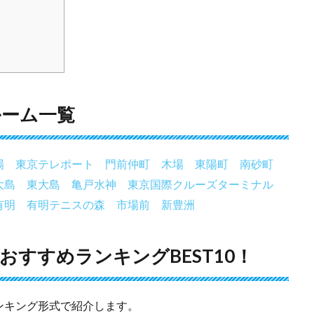
ルーム一覧
場
東京テレポート
門前仲町
木場
東陽町
南砂町
大島
東大島
亀戸水神
東京国際クルーズターミナル
有明
有明テニスの森
市場前
新豊洲
すすめランキングBEST10！
ンキング形式で紹介します。