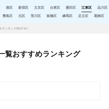
区
港区
新宿区
文京区
台東区
墨田区
江東区
品川区
豊島区
北区
荒川区
板橋区
練馬区
足立区
葛飾区
ランキングBEST10！
一覧おすすめランキング