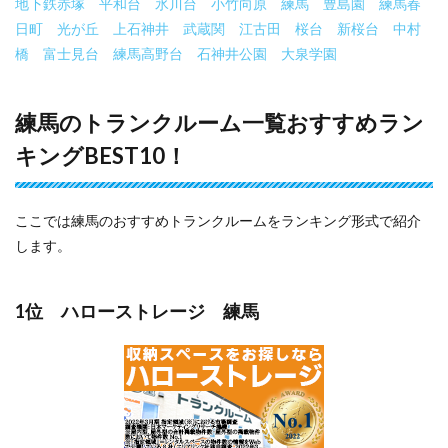
地下鉄赤塚
平和台
氷川台
小竹向原
練馬
豊島園
練馬春
日町
光が丘
上石神井
武蔵関
江古田
桜台
新桜台
中村
橋
富士見台
練馬高野台
石神井公園
大泉学園
練馬のトランクルーム一覧おすすめラン
キングBEST10！
ここでは練馬のおすすめトランクルームをランキング形式で紹介
します。
1位 ハローストレージ 練馬