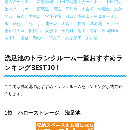
第３ターミナル
新整備場
羽田空港第１ターミナル
羽田空港
第２ターミナル
西馬込
馬込
平和島
大森町
梅屋敷
京急
蒲田
糀谷
大鳥居
穴守稲荷
羽田空港第１・第２ターミナ
ル
雑色
六郷土手
北千束
大岡山
長原
洗足池
石川台
雪が谷大塚
御嶽山
久が原
千鳥町
池上
蓮沼
田園調布
多摩川
沼部
鵜の木
下丸子
武蔵新田
矢口渡
洗足池のトランクルーム一覧おすすめラ
ンキングBEST10！
ここでは洗足池のおすすめトランクルームをランキング形式で紹
介します。
1位 ハローストレージ 洗足池