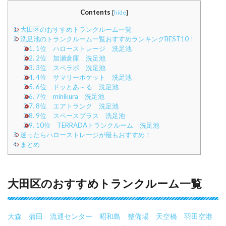
Contents
[
hide
]
1.
大田区のおすすめトランクルーム一覧
2.
洗足池のトランクルーム一覧おすすめランキングBEST10！
2.1.
1位 ハローストレージ 洗足池
2.2.
2位 加瀬倉庫 洗足池
2.3.
3位 スペラボ 洗足池
2.4.
4位 サマリーポケット 洗足池
2.5.
6位 ドッとあ～る 洗足池
2.6.
7位 minikura 洗足池
2.7.
8位 エアトランク 洗足池
2.8.
9位 スペースプラス 洗足池
2.9.
10位 TERRADAトランクルーム 洗足池
3.
迷ったらハローストレージが最もおすすめ！
4.
まとめ
大田区のおすすめトランクルーム一覧
大森
蒲田
流通センター
昭和島
整備場
天空橋
羽田空港