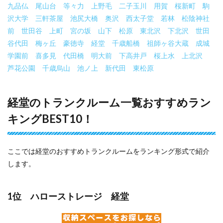
九品仏
尾山台
等々力
上野毛
二子玉川
用賀
桜新町
駒
沢大学
三軒茶屋
池尻大橋
奥沢
西太子堂
若林
松陰神社
前
世田谷
上町
宮の坂
山下
松原
東北沢
下北沢
世田
谷代田
梅ヶ丘
豪徳寺
経堂
千歳船橋
祖師ヶ谷大蔵
成城
学園前
喜多見
代田橋
明大前
下高井戸
桜上水
上北沢
芦花公園
千歳烏山
池ノ上
新代田
東松原
経堂のトランクルーム一覧おすすめラン
キングBEST10！
ここでは経堂のおすすめトランクルームをランキング形式で紹介
します。
1位 ハローストレージ 経堂