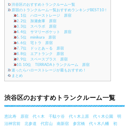
1.
渋谷区のおすすめトランクルーム一覧
2.
原宿のトランクルーム一覧おすすめランキングBEST10！
2.1.
1位 ハローストレージ 原宿
2.2.
2位 加瀬倉庫 原宿
2.3.
3位 スペラボ 原宿
2.4.
4位 サマリーポケット 原宿
2.5.
5位 minikura 原宿
2.6.
6位 宅トラ 原宿
2.7.
7位 ドッとあ～る 原宿
2.8.
8位 エアトランク 原宿
2.9.
9位 スペースプラス 原宿
2.10.
10位 TERRADAトランクルーム 原宿
3.
迷ったらハローストレージが最もおすすめ！
4.
まとめ
渋谷区のおすすめトランクルーム一覧
恵比寿
原宿
代々木
千駄ケ谷
代々木上原
代々木公園
明
治神宮前
北参道
代官山
南新宿
参宮橋
代々木八幡
初