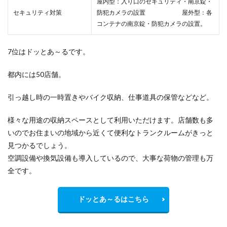
屋内型：入り口のセキュリティ・南京錠・
セキュリティ対策
防犯カメラの設置 屋外型：各
コンテナの南京錠・防犯カメラの設置。
7位はドッとあ～るです。
都内には50店舗。
引っ越し時の一時置きやバイク収納、仕事道具の保管などなど。
様々な用途の収納スペースとして利用いただけます。店舗数も多
いのでお住まいの地域から
近くて便利
なトランクルームがきっと
見つかるでしょう。
空調設備や換気設備も導入しているので、大事な荷物の管理も万
全です。
ドッとあ～るはこちら