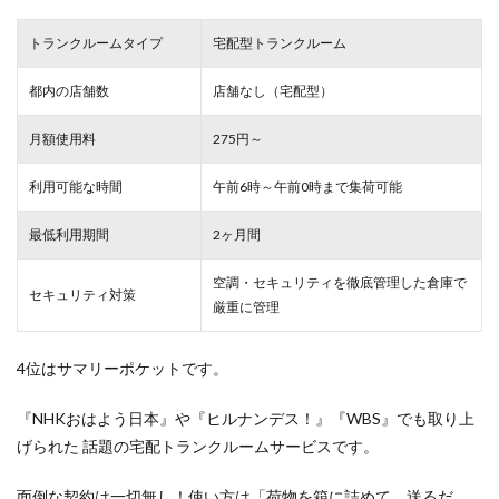
トランクルームタイプ
宅配型トランクルーム
都内の店舗数
店舗なし（宅配型）
月額使用料
275円～
利用可能な時間
午前6時～午前0時まで集荷可能
最低利用期間
2ヶ月間
空調・セキュリティを徹底管理した倉庫で
セキュリティ対策
厳重
に管理
4位はサマリーポケットです。
『NHKおはよう日本』や『ヒルナンデス！』『WBS』でも取り上
げられた 話題の宅配トランクルームサービスです。
面倒な契約は一切無し！使い方は「荷物を箱に詰めて、送るだ