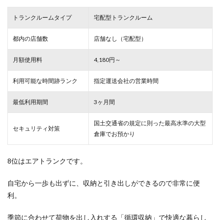
トランクルームタイプ
宅配型トランクルーム
都内の店舗数
店舗なし（宅配型）
月額使用料
4,180円～
利用可能な時間跡ランク
指定運送会社の営業時間
最低利用期間
3ヶ月間
国土交通省の規定に則った最高水準の大型
セキュリティ対策
倉庫でお預かり
8位はエアトランクです。
自宅から一歩も出ずに、収納と引き出しができるので非常に便
利。
季節に合わせて荷物を出し入れする「循環収納」で快適な暮らし