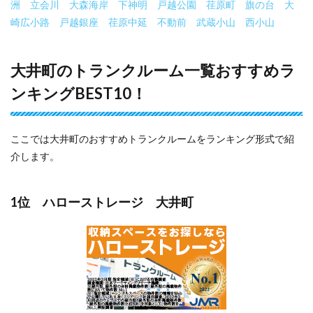
洲
立会川
大森海岸
下神明
戸越公園
荏原町
旗の台
大
崎広小路
戸越銀座
荏原中延
不動前
武蔵小山
西小山
大井町のトランクルーム一覧おすすめラ
ンキングBEST10！
ここでは大井町のおすすめトランクルームをランキング形式で紹
介します。
1位 ハローストレージ 大井町