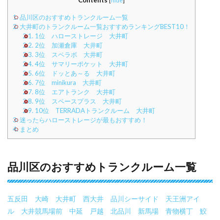
Contents
[
hide
]
1.
品川区のおすすめトランクルーム一覧
2.
大井町のトランクルーム一覧おすすめランキングBEST10！
2.1.
1位 ハローストレージ 大井町
2.2.
2位 加瀬倉庫 大井町
2.3.
3位 スペラボ 大井町
2.4.
4位 サマリーポケット 大井町
2.5.
6位 ドッとあ～る 大井町
2.6.
7位 minikura 大井町
2.7.
8位 エアトランク 大井町
2.8.
9位 スペースプラス 大井町
2.9.
10位 TERRADAトランクルーム 大井町
3.
迷ったらハローストレージが最もおすすめ！
4.
まとめ
品川区のおすすめトランクルーム一覧
五反田
大崎
大井町
西大井
品川シーサイド
天王洲アイ
ル
大井競馬場前
中延
戸越
北品川
新馬場
青物横丁
鮫