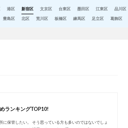
区
港区
新宿区
文京区
台東区
墨田区
江東区
品川区
豊島区
北区
荒川区
板橋区
練馬区
足立区
葛飾区
ランキングTOP10!
所に保管したい。 そう思っている方も多いのではないでしょ