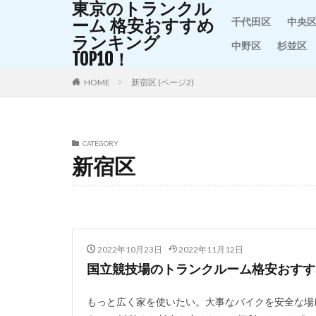
東京のトランクル
ーム 格安おすすめ
千代田区
中央
ランキング
中野区
杉並区
TOP10！
HOME
新宿区 (ページ2)
CATEGORY
新宿区
2022年10月23日
2022年11月12日
国立競技場のトランクルーム格安おすすめ
もっと広く家を使いたい。大事なバイクを安全な場