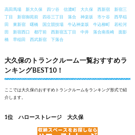
高田馬場
新大久保
四ツ谷
信濃町
大久保
西新宿
新宿三
丁目
新宿御苑前
四谷三丁目
落合
神楽坂
市ケ谷
西早稲
田
東新宿
曙橋
国立競技場
牛込神楽坂
牛込柳町
若松河
田
新宿西口
都庁前
西新宿五丁目
中井
落合南長崎
面影
橋
早稲田
西武新宿
下落合
大久保のトランクルーム一覧おすすめラ
ンキングBEST10！
ここでは大久保のおすすめトランクルームをランキング形式で紹
介します。
1位 ハローストレージ 大久保