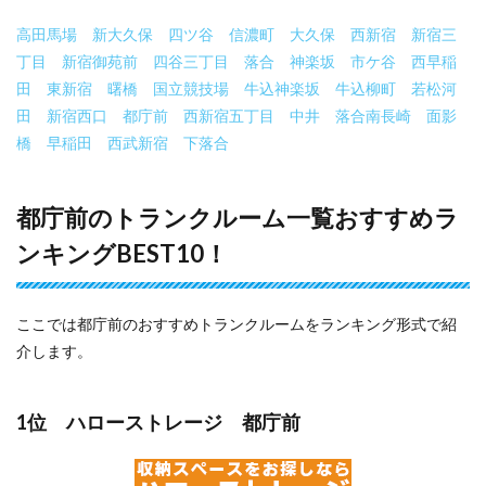
高田馬場
新大久保
四ツ谷
信濃町
大久保
西新宿
新宿三
丁目
新宿御苑前
四谷三丁目
落合
神楽坂
市ケ谷
西早稲
田
東新宿
曙橋
国立競技場
牛込神楽坂
牛込柳町
若松河
田
新宿西口
都庁前
西新宿五丁目
中井
落合南長崎
面影
橋
早稲田
西武新宿
下落合
都庁前のトランクルーム一覧おすすめラ
ンキングBEST10！
ここでは都庁前のおすすめトランクルームをランキング形式で紹
介します。
1位 ハローストレージ 都庁前