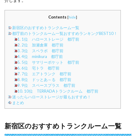
介します。
Contents
[
hide
]
1.
新宿区のおすすめトランクルーム一覧
2.
都庁前のトランクルーム一覧おすすめランキングBEST10！
2.1.
1位 ハローストレージ 都庁前
2.2.
2位 加瀬倉庫 都庁前
2.3.
3位 スペラボ 都庁前
2.4.
4位 minikura 都庁前
2.5.
5位 サマリーポケット 都庁前
2.6.
6位 宅トラ 都庁前
2.7.
7位 エアトランク 都庁前
2.8.
8位 ドッとあ～る 都庁前
2.9.
9位 スペースプラス 都庁前
2.10.
10位 TERRADAトランクルーム 都庁前
3.
迷ったらハローストレージが最もおすすめ！
4.
まとめ
新宿区のおすすめトランクルーム一覧