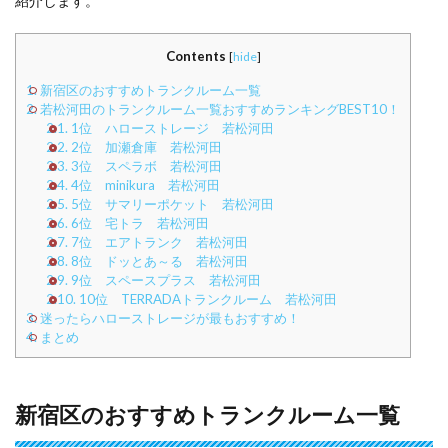
紹介します。
Contents
[
hide
]
1.
新宿区のおすすめトランクルーム一覧
2.
若松河田のトランクルーム一覧おすすめランキングBEST10！
2.1.
1位 ハローストレージ 若松河田
2.2.
2位 加瀬倉庫 若松河田
2.3.
3位 スペラボ 若松河田
2.4.
4位 minikura 若松河田
2.5.
5位 サマリーポケット 若松河田
2.6.
6位 宅トラ 若松河田
2.7.
7位 エアトランク 若松河田
2.8.
8位 ドッとあ～る 若松河田
2.9.
9位 スペースプラス 若松河田
2.10.
10位 TERRADAトランクルーム 若松河田
3.
迷ったらハローストレージが最もおすすめ！
4.
まとめ
新宿区のおすすめトランクルーム一覧