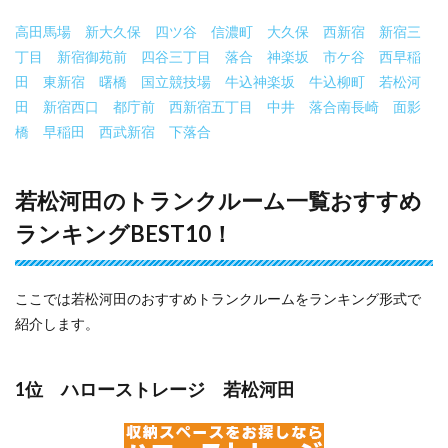
高田馬場
新大久保
四ツ谷
信濃町
大久保
西新宿
新宿三
丁目
新宿御苑前
四谷三丁目
落合
神楽坂
市ケ谷
西早稲
田
東新宿
曙橋
国立競技場
牛込神楽坂
牛込柳町
若松河
田
新宿西口
都庁前
西新宿五丁目
中井
落合南長崎
面影
橋
早稲田
西武新宿
下落合
若松河田のトランクルーム一覧おすすめ
ランキングBEST10！
ここでは若松河田のおすすめトランクルームをランキング形式で
紹介します。
1位 ハローストレージ 若松河田