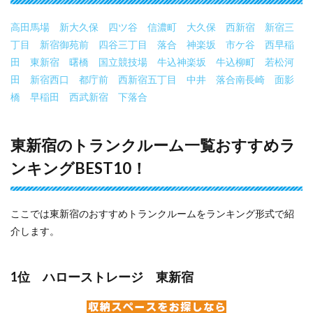
高田馬場
新大久保
四ツ谷
信濃町
大久保
西新宿
新宿三
丁目
新宿御苑前
四谷三丁目
落合
神楽坂
市ケ谷
西早稲
田
東新宿
曙橋
国立競技場
牛込神楽坂
牛込柳町
若松河
田
新宿西口
都庁前
西新宿五丁目
中井
落合南長崎
面影
橋
早稲田
西武新宿
下落合
東新宿のトランクルーム一覧おすすめラ
ンキングBEST10！
ここでは東新宿のおすすめトランクルームをランキング形式で紹
介します。
1位 ハローストレージ 東新宿