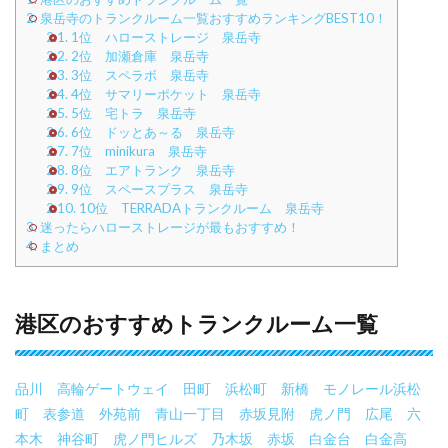
2.
泉岳寺のトランクルーム一覧おすすめランキングBEST10！
2.1.
1位 ハローストレージ 泉岳寺
2.2.
2位 加瀬倉庫 泉岳寺
2.3.
3位 スペラボ 泉岳寺
2.4.
4位 サマリーポケット 泉岳寺
2.5.
5位 宅トラ 泉岳寺
2.6.
6位 ドッとあ～る 泉岳寺
2.7.
7位 minikura 泉岳寺
2.8.
8位 エアトランク 泉岳寺
2.9.
9位 スペースプラス 泉岳寺
2.10.
10位 TERRADAトランクルーム 泉岳寺
3.
迷ったらハローストレージが最もおすすめ！
4.
まとめ
港区のおすすめトランクルーム一覧
品川
高輪ゲートウェイ
田町
浜松町
新橋
モノレール浜松
町
表参道
外苑前
青山一丁目
赤坂見附
虎ノ門
広尾
六
本木
神谷町
虎ノ門ヒルズ
乃木坂
赤坂
白金台
白金高