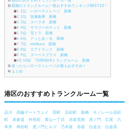
1.
港区のおすすめトランクルーム一覧
2.
新橋のトランクルーム一覧おすすめランキングBEST10！
2.1.
1位 ハローストレージ 新橋
2.2.
2位 加瀬倉庫 新橋
2.3.
3位 スペラボ 新橋
2.4.
4位 サマリーポケット 新橋
2.5.
5位 宅トラ 新橋
2.6.
6位 ドッとあ～る 新橋
2.7.
7位 minikura 新橋
2.8.
8位 エアトランク 新橋
2.9.
9位 スペースプラス 新橋
2.10.
10位 TERRADAトランクルーム 新橋
3.
迷ったらハローストレージが最もおすすめ！
4.
まとめ
港区のおすすめトランクルーム一覧
品川
高輪ゲートウェイ
田町
浜松町
新橋
モノレール浜松
町
表参道
外苑前
青山一丁目
赤坂見附
虎ノ門
広尾
六
本木
神谷町
虎ノ門ヒルズ
乃木坂
赤坂
白金台
白金高