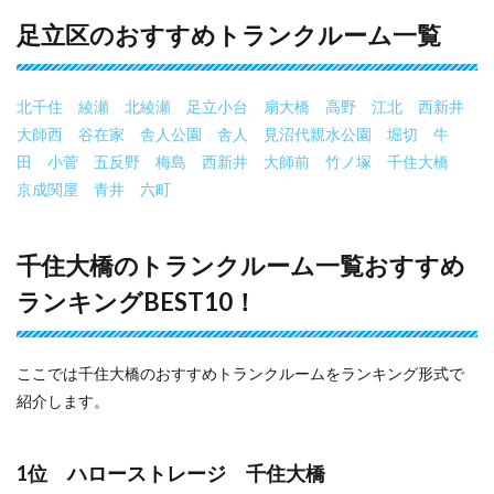
足立区のおすすめトランクルーム一覧
北千住
綾瀬
北綾瀬
足立小台
扇大橋
高野
江北
西新井
大師西
谷在家
舎人公園
舎人
見沼代親水公園
堀切
牛
田
小菅
五反野
梅島
西新井
大師前
竹ノ塚
千住大橋
京成関屋
青井
六町
千住大橋のトランクルーム一覧おすすめ
ランキングBEST10！
ここでは千住大橋のおすすめトランクルームをランキング形式で
紹介します。
1位 ハローストレージ 千住大橋