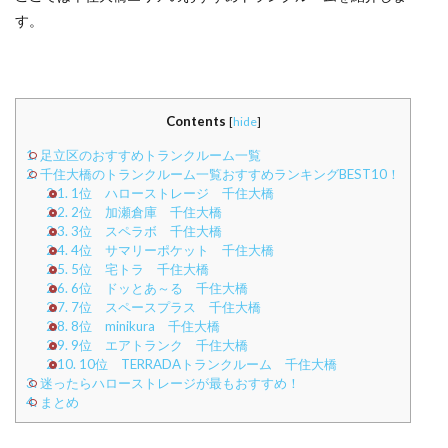
す。
Contents
[
hide
]
1.
足立区のおすすめトランクルーム一覧
2.
千住大橋のトランクルーム一覧おすすめランキングBEST10！
2.1.
1位 ハローストレージ 千住大橋
2.2.
2位 加瀬倉庫 千住大橋
2.3.
3位 スペラボ 千住大橋
2.4.
4位 サマリーポケット 千住大橋
2.5.
5位 宅トラ 千住大橋
2.6.
6位 ドッとあ～る 千住大橋
2.7.
7位 スペースプラス 千住大橋
2.8.
8位 minikura 千住大橋
2.9.
9位 エアトランク 千住大橋
2.10.
10位 TERRADAトランクルーム 千住大橋
3.
迷ったらハローストレージが最もおすすめ！
4.
まとめ