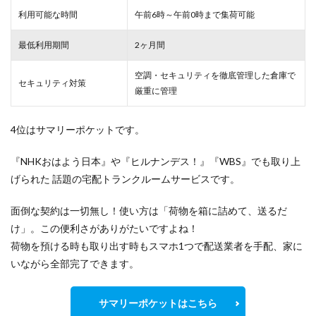
利用可能な時間
午前6時～午前0時まで集荷可能
最低利用期間
2ヶ月間
空調・セキュリティを徹底管理した倉庫で
セキュリティ対策
厳重
に管理
4位はサマリーポケットです。
『NHKおはよう日本』や『ヒルナンデス！』『WBS』でも取り上
げられた 話題の宅配トランクルームサービスです。
面倒な契約は一切無し！使い方は「荷物を箱に詰めて、送るだ
け」。この便利さがありがたいですよね！
荷物を預ける時も取り出す時もスマホ1つで配送業者を手配、家に
いながら全部完了できます。
サマリーポケットはこちら