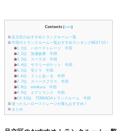
Contents
[
hide
]
1.
足立区のおすすめトランクルーム一覧
2.
牛田のトランクルーム一覧おすすめランキングBEST10！
2.1.
1位 ハローストレージ 牛田
2.2.
2位 加瀬倉庫 牛田
2.3.
3位 スペラボ 牛田
2.4.
4位 サマリーポケット 牛田
2.5.
5位 宅トラ 牛田
2.6.
6位 ドッとあ～る 牛田
2.7.
7位 スペースプラス 牛田
2.8.
8位 minikura 牛田
2.9.
9位 エアトランク 牛田
2.10.
10位 TERRADAトランクルーム 牛田
3.
迷ったらハローストレージが最もおすすめ！
4.
まとめ