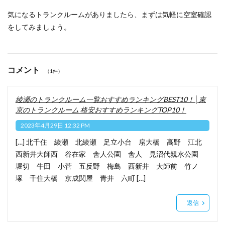
気になるトランクルームがありましたら、まずは気軽に空室確認
をしてみましょう。
コメント
（1件）
綾瀬のトランクルーム一覧おすすめランキングBEST10！│東
京のトランクルーム 格安おすすめランキングTOP10！
2023年4月29日 12:32 PM
[…] 北千住 綾瀬 北綾瀬 足立小台 扇大橋 高野 江北
西新井大師西 谷在家 舎人公園 舎人 見沼代親水公園
堀切 牛田 小菅 五反野 梅島 西新井 大師前 竹ノ
塚 千住大橋 京成関屋 青井 六町 […]
返信