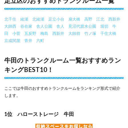
足立区のおすすめトランクルーム一覧
北千住
綾瀬
北綾瀬
足立小台
扇大橋
高野
江北
西新井
大師西
谷在家
舎人公園
舎人
見沼代親水公園
堀切
牛
田
小菅
五反野
梅島
西新井
大師前
竹ノ塚
千住大橋
京成関屋
青井
六町
牛田のトランクルーム一覧おすすめラン
キングBEST10！
ここでは牛田のおすすめトランクルームをランキング形式で紹介
します。
1位 ハローストレージ 牛田