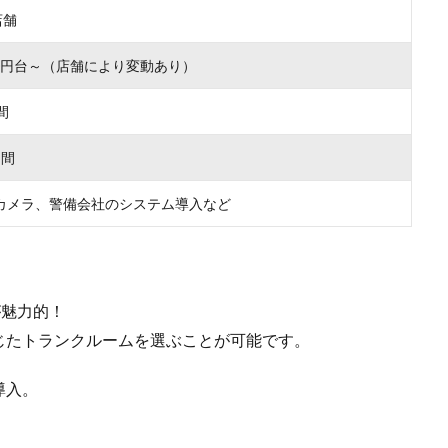
店舗
000円台～（店舗により変動あり）
間
月間
カメラ、警備会社のシステム導入など
が魅力的！
じたトランクルームを選ぶことが可能です。
導入。