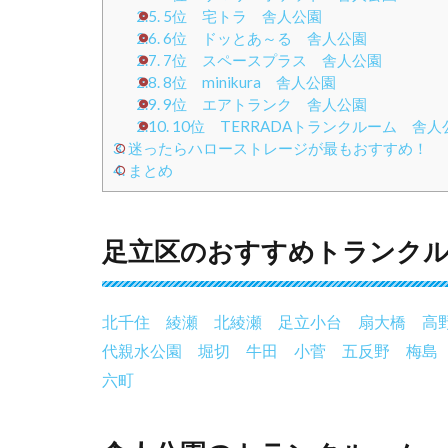
2.5.
5位 宅トラ 舎人公園
2.6.
6位 ドッとあ～る 舎人公園
2.7.
7位 スペースプラス 舎人公園
2.8.
8位 minikura 舎人公園
2.9.
9位 エアトランク 舎人公園
2.10.
10位 TERRADAトランクルーム 舎人
3.
迷ったらハローストレージが最もおすすめ！
4.
まとめ
足立区のおすすめトランク
北千住
綾瀬
北綾瀬
足立小台
扇大橋
高
代親水公園
堀切
牛田
小菅
五反野
梅島
六町