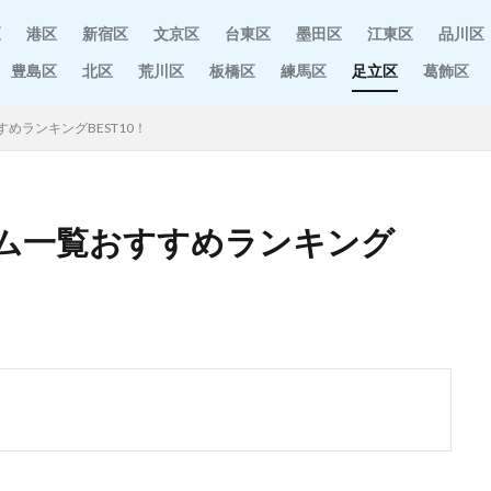
区
港区
新宿区
文京区
台東区
墨田区
江東区
品川区
豊島区
北区
荒川区
板橋区
練馬区
足立区
葛飾区
めランキングBEST10！
ム一覧おすすめランキング