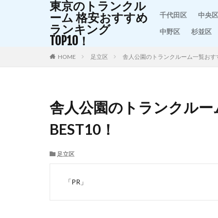
東京のトランクル
ーム 格安おすすめ
千代田区
中央
ランキング
中野区
杉並区
TOP10！
HOME
足立区
舎人公園のトランクルーム一覧おすす
舎人公園のトランクルー
BEST10！
足立区
「PR」