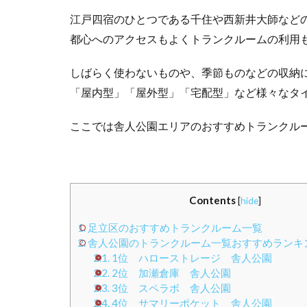
江戸四宿のひとつである千住や西新井大師など
都心へのアクセスもよくトランクルームの利用
しばらく使わないものや、季節ものなどの収納
「屋内型」「屋外型」「宅配型」など様々なタ
ここでは舎人公園エリアのおすすめトランクル
Contents
[
hide
]
1.
足立区のおすすめトランクルーム一覧
2.
舎人公園のトランクルーム一覧おすすめランキング
2.1.
1位 ハローストレージ 舎人公園
2.2.
2位 加瀬倉庫 舎人公園
2.3.
3位 スペラボ 舎人公園
2.4.
4位 サマリーポケット 舎人公園