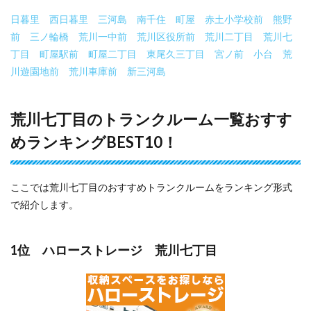
日暮里
西日暮里
三河島
南千住
町屋
赤土小学校前
熊野
前
三ノ輪橋
荒川一中前
荒川区役所前
荒川二丁目
荒川七
丁目
町屋駅前
町屋二丁目
東尾久三丁目
宮ノ前
小台
荒
川遊園地前
荒川車庫前
新三河島
荒川七丁目のトランクルーム一覧おすす
めランキングBEST10！
ここでは荒川七丁目のおすすめトランクルームをランキング形式
で紹介します。
1位 ハローストレージ 荒川七丁目