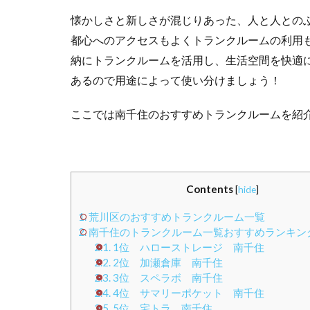
懐かしさと新しさが混じりあった、人と人との
都心へのアクセスもよくトランクルームの利用
納にトランクルームを活用し、生活空間を快適
あるので用途によって使い分けましょう！
ここでは南千住のおすすめトランクルームを紹
Contents
[
hide
]
1.
荒川区のおすすめトランクルーム一覧
2.
南千住のトランクルーム一覧おすすめランキングB
2.1.
1位 ハローストレージ 南千住
2.2.
2位 加瀬倉庫 南千住
2.3.
3位 スペラボ 南千住
2.4.
4位 サマリーポケット 南千住
2.5.
5位 宅トラ 南千住