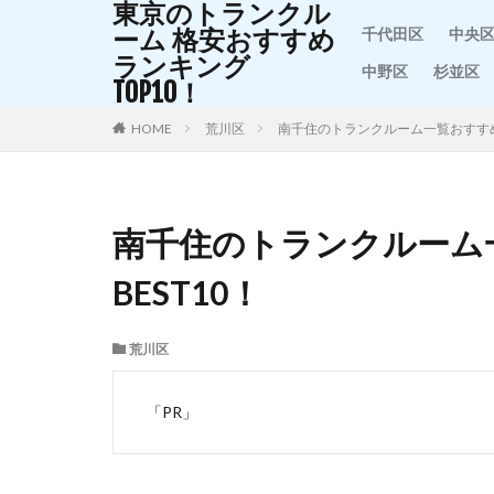
東京のトランクル
ーム 格安おすすめ
千代田区
中央
ランキング
中野区
杉並区
TOP10！
HOME
荒川区
南千住のトランクルーム一覧おすすめ
南千住のトランクルーム
BEST10！
荒川区
「PR」