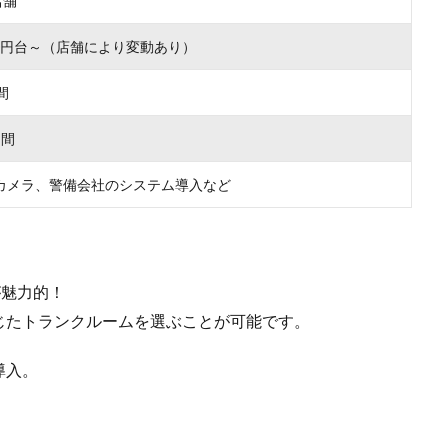
店舗
000円台～（店舗により変動あり）
間
月間
カメラ、警備会社のシステム導入など
が魅力的！
じたトランクルームを選ぶことが可能です。
導入。