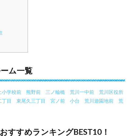
住
ルーム一覧
土小学校前
熊野前
三ノ輪橋
荒川一中前
荒川区役所
二丁目
東尾久三丁目
宮ノ前
小台
荒川遊園地前
荒
すすめランキングBEST10！