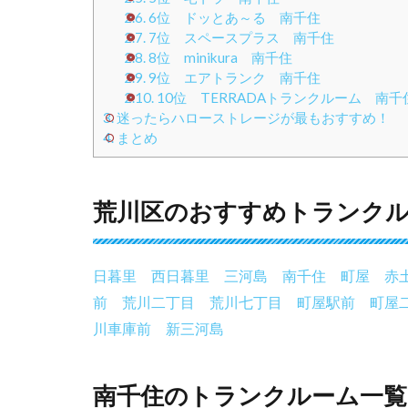
2.6.
6位 ドッとあ～る 南千住
2.7.
7位 スペースプラス 南千住
2.8.
8位 minikura 南千住
2.9.
9位 エアトランク 南千住
2.10.
10位 TERRADAトランクルーム 南千
3.
迷ったらハローストレージが最もおすすめ！
4.
まとめ
荒川区のおすすめトランク
日暮里
西日暮里
三河島
南千住
町屋
赤
前
荒川二丁目
荒川七丁目
町屋駅前
町屋
川車庫前
新三河島
南千住のトランクルーム一覧お