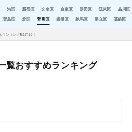
区
港区
新宿区
文京区
台東区
墨田区
江東区
品川区
豊島区
北区
荒川区
板橋区
練馬区
足立区
葛飾区
ランキングBEST10！
一覧おすすめランキング