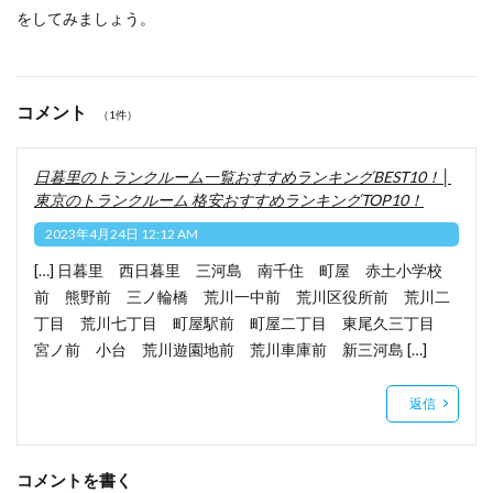
をしてみましょう。
コメント
（1件）
日暮里のトランクルーム一覧おすすめランキングBEST10！│
東京のトランクルーム 格安おすすめランキングTOP10！
2023年4月24日 12:12 AM
[…] 日暮里 西日暮里 三河島 南千住 町屋 赤土小学校
前 熊野前 三ノ輪橋 荒川一中前 荒川区役所前 荒川二
丁目 荒川七丁目 町屋駅前 町屋二丁目 東尾久三丁目
宮ノ前 小台 荒川遊園地前 荒川車庫前 新三河島 […]
返信
コメントを書く