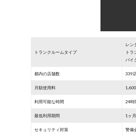
レン
トランクルームタイプ
トラ
バイ
都内の店舗数
339
月額使用料
1,6
利用可能な時間
24時
最低利用期間
1ヶ
セキュリティ対策
警備
2位は加瀬倉庫です。
都内に339店舗を展開。あなたのお近くの場所
24時間いつでも出し入れ自由！ 契約はネット