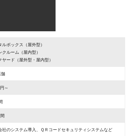
タルボックス（屋外型）
ンクルーム（屋内型）
クヤード（屋外型・屋内型）
店舗
00円～
間
月間
会社のシステム導入、ＱＲコードセキュリティシステムなど
をお選びいただけます。
で完結できるので、わずらわしい手続きも不要です。