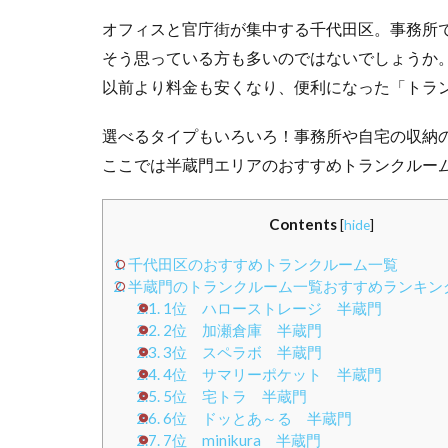
オフィスと官庁街が集中する千代田区。事務所
そう思っている方も多いのではないでしょうか
以前より料金も安くなり、便利になった「トラ
選べるタイプもいろいろ！事務所や自宅の収納
ここでは半蔵門エリアのおすすめトランクルー
Contents
[
hide
]
1.
千代田区のおすすめトランクルーム一覧
2.
半蔵門のトランクルーム一覧おすすめランキングB
2.1.
1位 ハローストレージ 半蔵門
2.2.
2位 加瀬倉庫 半蔵門
2.3.
3位 スペラボ 半蔵門
2.4.
4位 サマリーポケット 半蔵門
2.5.
5位 宅トラ 半蔵門
2.6.
6位 ドッとあ～る 半蔵門
2.7.
7位 minikura 半蔵門