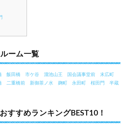
門
ルーム一覧
橋
飯田橋
市ケ谷
溜池山王
国会議事堂前
末広町
橋
二重橋前
新御茶ノ水
麹町
永田町
桜田門
半蔵
すすめランキングBEST10！