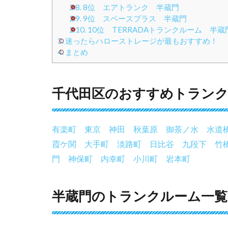
2.8.
8位 エアトランク 半蔵門
2.9.
9位 スペースプラス 半蔵門
2.10.
10位 TERRADAトランクルーム 半蔵
3.
迷ったらハローストレージが最もおすすめ！
4.
まとめ
千代田区のおすすめトランク
有楽町
東京
神田
秋葉原
御茶ノ水
水道
霞ケ関
大手町
淡路町
日比谷
九段下
竹
門
神保町
内幸町
小川町
岩本町
半蔵門のトランクルーム一覧お