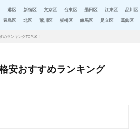
区
港区
新宿区
文京区
台東区
墨田区
江東区
品川区
豊島区
北区
荒川区
板橋区
練馬区
足立区
葛飾区
すめランキングTOP10！
 格安おすすめランキング