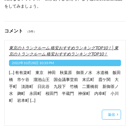
をしてみましょう。
コメント
（5件）
東京のトランクルーム 格安おすすめランキングTOP10！│東
京のトランクルーム 格安おすすめランキングTOP10！
2022年10月28日 10:33 PM
[…] 有有楽町 東京 神田 秋葉原 御茶ノ水 水道橋 飯田
橋 市ケ谷 溜池山王 国会議事堂前 末広町 霞ケ関 大
手町 淡路町 日比谷 九段下 竹橋 二重橋前 新御茶ノ
水 麹町 永田町 桜田門 半蔵門 神保町 内幸町 小川
町 岩本町 […]
返信