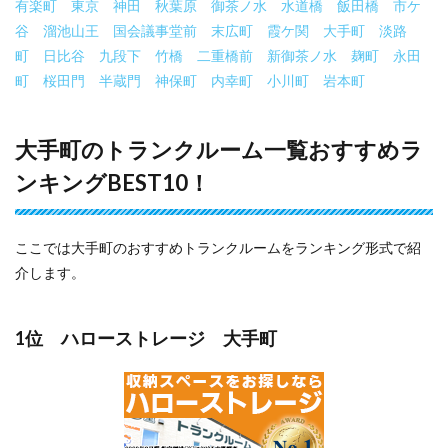
有楽町
東京
神田
秋葉原
御茶ノ水
水道橋
飯田橋
市ケ
谷
溜池山王
国会議事堂前
末広町
霞ケ関
大手町
淡路
町
日比谷
九段下
竹橋
二重橋前
新御茶ノ水
麹町
永田
町
桜田門
半蔵門
神保町
内幸町
小川町
岩本町
大手町のトランクルーム一覧おすすめラ
ンキングBEST10！
ここでは大手町のおすすめトランクルームをランキング形式で紹
介します。
1位 ハローストレージ 大手町