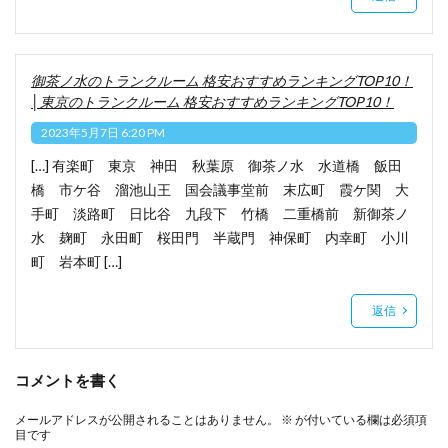
御茶ノ水のトランクルーム 格安おすすめランキングTOP10！
│東京のトランクルーム 格安おすすめランキングTOP10！
2023年5月7日 6:20 PM
[…] 有楽町 東京 神田 秋葉原 御茶ノ水 水道橋 飯田
橋 市ケ谷 溜池山王 国会議事堂前 末広町 霞ケ関 大
手町 淡路町 日比谷 九段下 竹橋 二重橋前 新御茶ノ
水 麹町 永田町 桜田門 半蔵門 神保町 内幸町 小川
町 岩本町 […]
返信
コメントを書く
メールアドレスが公開されることはありません。
※
が付いている欄は必須項
目です