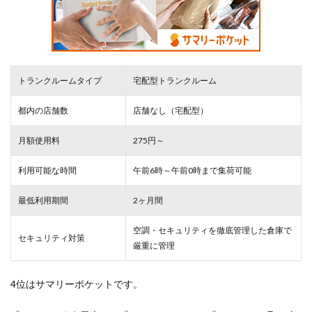
トランクルームタイプ
宅配型トランクルーム
都内の店舗数
店舗なし（宅配型）
月額使用料
275円～
利用可能な時間
午前6時～午前0時まで集荷可能
最低利用期間
2ヶ月間
空調・セキュリティを徹底管理した倉庫で
セキュリティ対策
厳重
に管理
4位はサマリーポケットです。