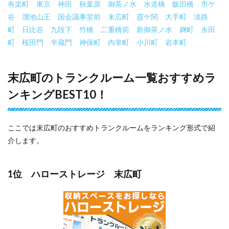
有楽町
東京
神田
秋葉原
御茶ノ水
水道橋
飯田橋
市ケ
谷
溜池山王
国会議事堂前
末広町
霞ケ関
大手町
淡路
町
日比谷
九段下
竹橋
二重橋前
新御茶ノ水
麹町
永田
町
桜田門
半蔵門
神保町
内幸町
小川町
岩本町
末広町のトランクルーム一覧おすすめラ
ンキングBEST10！
ここでは末広町のおすすめトランクルームをランキング形式で紹
介します。
1位 ハローストレージ 末広町